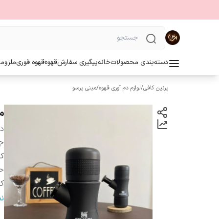
دسته‌بندی محصولات
خانه
پیگیری سفارش
قهوه
قهوه فوری
ملزوما
پرنین کافی
/
لوازم دم آوری قهوه
/
مینی پرسو
م
دس
ج
کش
ح
ک
نو
ن