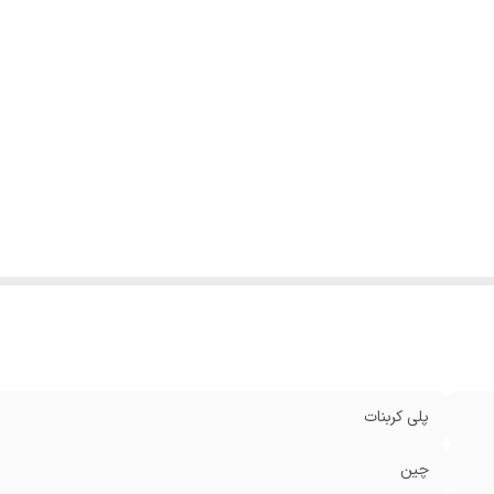
پلی کربنات
چین