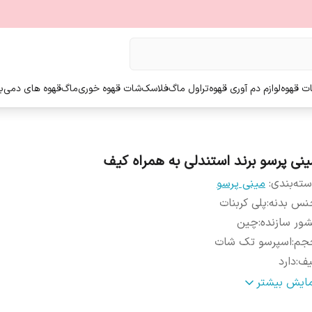
ت قهوه
لوازم دم آوری قهوه
تراول ماگ
فلاسک
شات قهوه خوری
ماگ
قهوه های دمی
ب
ینی پرسو برند استندلی به همراه کیف
ته‌بندی
:
مینی پرسو
نس بدنه
:
پلی کربنات
ور سازنده
:
چین
جم
:
اسپرسو تک شات
یف
:
دارد
عذقهوه
:
پودری
مایش بیشتر