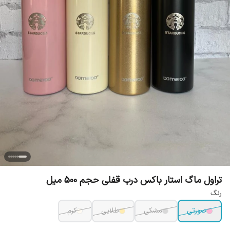
تراول ماگ استار باکس درب قفلی حجم 500 میل
رنگ
صورتی
مشکی
طلایی
کرم