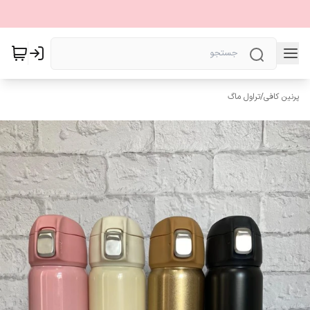
پرنین کافی
/
تراول ماگ