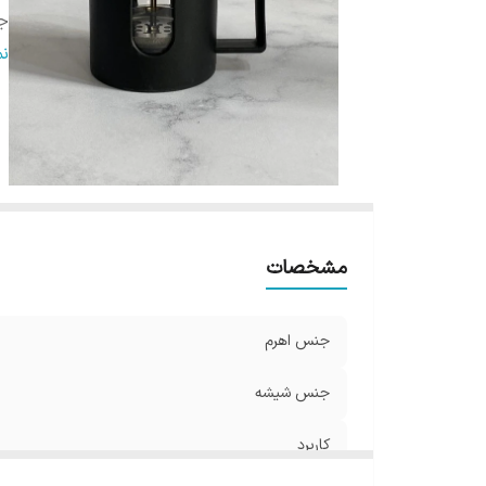
ج
ج
ن
مشخصات
جنس اهرم
جنس شیشه
کاربرد