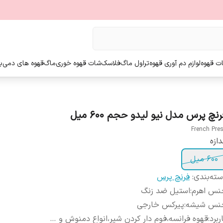
ت قهوه
لوازم دم آوری قهوه
تراول ماگ
فلاسک
شات قهوه خوری
ماگ
قهوه های دمی
ب
نچ پرس مدل نیو لیدو حجم ۶۰۰ میل
French Pre
دازه
۶۰۰ میل
ته‌بندی
:
فرنچ پرس
نس اهرم
:
استیل ضد زنگ
نس شیشه
:
پیرکس خارجی
ربرد
:
قهوه فرانسه،فوم دار کردن شیر،انواع دمنوش و …