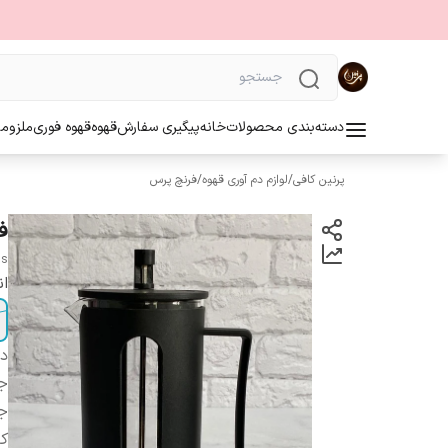
دسته‌بندی محصولات
خانه
پیگیری سفارش
قهوه
قهوه فوری
ملزوما
پرنین کافی
/
لوازم دم آوری قهوه
/
فرنچ پرس
فر
ss
ان
دس
ج
ج
کا