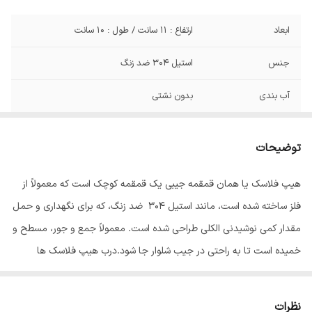
ابعاد
ارتفاع : 11 سانت / طول : 10 سانت
جنس
استیل 304 ضد زنگ
آب بندی
بدون نشتی
توضیحات
هیپ فلاسک یا همان قمقمه جیبی یک قمقمه کوچک است که معمولاً از
فلز ساخته شده است، مانند استیل 304 ضد زنگ، که برای نگهداری و حمل
مقدار کمی نوشیدنی الکلی طراحی شده است. معمولاً جمع و جور، مسطح و
خمیده است تا به راحتی در جیب شلوار جا شود.درب هیپ فلاسک ها
بصورت پیچی هست و کاملا وکیوم می شود تا نوشیدنی از داخل قمقمه
جیبی بیرون نریزد.
نظرات