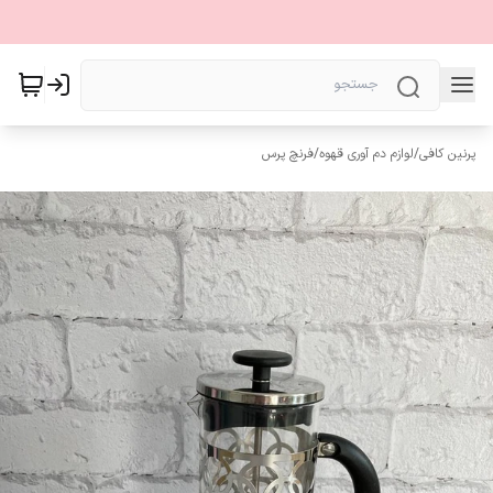
پرنین کافی
/
لوازم دم آوری قهوه
/
فرنچ پرس