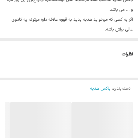
و ... می باشد.
اگر به کسی که میخواید هدیه بدید به قهوه علاقه داره میتونه یه کادوی
عالی براش باشه.
این باکس شامل اقلام زیر هست
۱) موکاپات ساده ۲ کاپ
نظرات
۲) تراول ماگ ۳۸۰ میل pm
۳) شیشه دان قهوه معطر
۴) باکس مقوایی و پوشال و بسته‌بندی
دسته‌بندی
:
باکس هدیه
باکس ها با کاغذ کرافت و نخ کنفی کادو میشن.