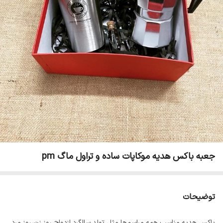
جعبه باکس هدیه موکاپات ساده و تراول ماگ pm
توضیحات
باکس هدیه مناسب همه مراسم‌ها مثل تولد،سالگرد ازدواج،روز زن،روز مرد