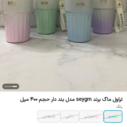
تراول ماگ برند seygm مدل بند دار حجم ۴۰۰ میل
رنگ
سبز
صورتی
آبی
بنفش