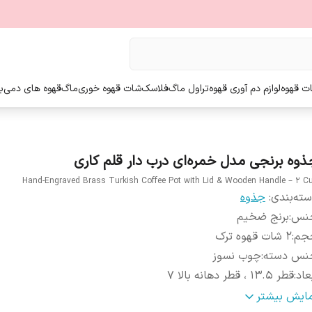
ت قهوه
لوازم دم آوری قهوه
تراول ماگ
فلاسک
شات قهوه خوری
ماگ
قهوه های دمی
ب
ذوه برنجی مدل خمره‌ای درب دار قلم کاری
Hand-Engraved Brass Turkish Coffee Pot with Lid & Wooden Handle – 2 C
ته‌بندی
:
جذوه
نس
:
برنج ضخیم
جم
:
۲ شات قهوه ترک
نس دسته
:
چوب نسوز
عاد
:
قطر 13.5 ، قطر دهانه بالا 7
زن
:
360 گرم
مایش بیشتر