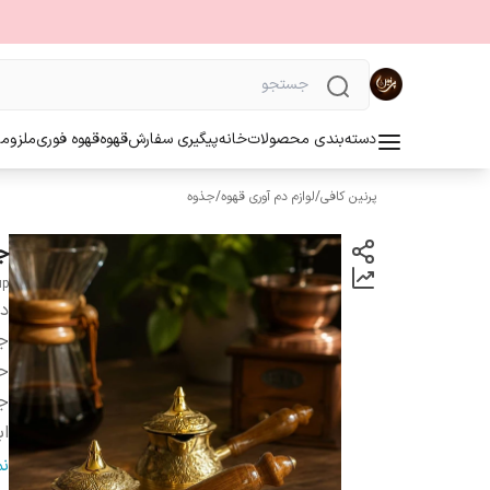
دسته‌بندی محصولات
خانه
پیگیری سفارش
قهوه
قهوه فوری
ملزوما
پرنین کافی
/
لوازم دم آوری قهوه
/
جذوه
ج
up
دس
ج
ح
ج
اب
و
ن