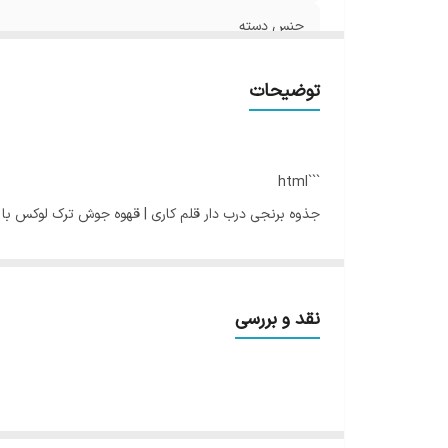
جنس دسته
ابعاد
توضیحات
وزن
```html
جذوه برنجی درب دار قلم کاری | قهوه جوش ترک لوکس با
جذوه برنجی درب دار قلم کاری
انتخابی ایده‌آل برای علاق
شده تا حرارت را به‌صورت یکنواخت منتقل کند و بهترین عصاره
از بهترین گزینه‌ها برای منزل، کافه یا هدیه دادن است.
نقد و بررسی
طراحی اصیل با قلم‌کاری روی بدنه و درب
زیبایی این
جذوه قهوه ترک
تنها به بدنه آن محدود نمی‌ش
حفظ بهتر حرارت در زمان دم‌آوری و کمک به شکل‌گیری کف 
بدنه برنجی با انتقال حرارت یکنواخت