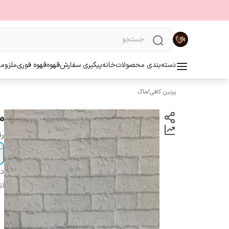
دسته‌بندی محصولات
خانه
پیگیری سفارش
قهوه
قهوه فوری
ملزوما
پرنین کافی
/
ماگ
م
ر
دس
ان