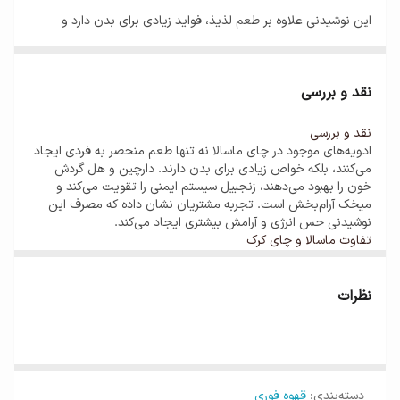
این نوشیدنی علاوه بر طعم لذیذ، فواید زیادی برای بدن دارد و
تجربه‌ای گرم و انرژی‌بخش را برای شما فراهم می‌کند.
ویژگی‌های پودر چای ماسالا
نقد و بررسی
مناسب برای روزهای سرد و لحظات آرامش
نقد و بررسی
آماده‌سازی آسان با آب یا شیر داغ
ادویه‌های موجود در چای ماسالا نه تنها طعم منحصر به فردی ایجاد
می‌کنند، بلکه خواص زیادی برای بدن دارند. دارچین و هل گردش
طعم اصیل و پرطرفدار در میان دوستداران نوشیدنی‌های گرم
خون را بهبود می‌دهند، زنجبیل سیستم ایمنی را تقویت می‌کند و
میخک آرام‌بخش است. تجربه مشتریان نشان داده که مصرف این
نوشیدنی حس انرژی و آرامش بیشتری ایجاد می‌کند.
تفاوت ماسالا و چای کرک
برای درک تفاوت چای ماسالا و چای کرک و شناخت ویژگی‌های
روش تهیه آسان
هرکدام، می‌توانید مقاله کامل را در
اینجا
بخوانید.
بسته‌بندی و محصولات مشابه
نظرات
برای یک فنجان خوش‌طعم، کافیست
۱ تا ۲ قاشق پودر ماسالا
را در
برای خرید پودر چای ماسالا با بسته‌بندی مدرن و بهداشتی،
اینجا
۲۰۰ میلی‌لیتر شیر داغ یا آب
حل کرده و هم بزنید. نوشیدنی شما آماده
کلیک کنید
. همچنین برای دیدن سایر پودرهای فوری مانند کاپوچینو و
هات‌چاکلت
این لینک
را ببینید.
است!
دسته‌بندی
:
قهوه فوری