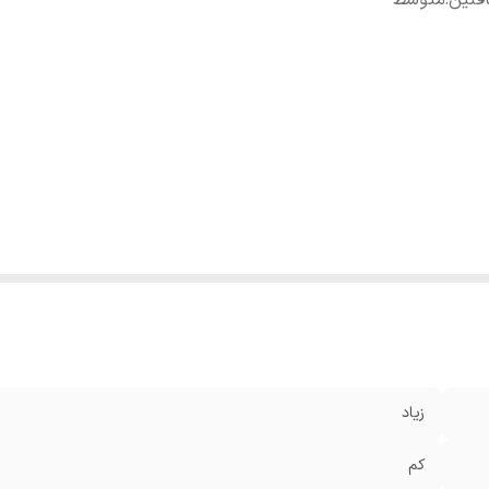
فئین
:
متوسط
زیاد
کم