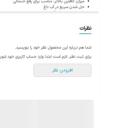
میزان کافئین بالاتر، مناسب برای رفع خستگی
قابل استفاده به صورت ساده یا همراه با شیر و شکر
حل شدن سریع در آب داغ
طعم اصیل و ماندگار
طعم و تجربه نوشیدن نسکافه کلاسیک
مقایسه با قهوه گلد
قهوه کلاسیک نسبت به
قهوه گلد
تلخ‌تر و سنگین‌تر است. بر
نسکافه کلاسیک
معمولاً برای افرادی مناسب است که طعم ق
نظرات
شروع یک روز پرانرژی یا یک استراحت کوتاه در طول روز 
اگر از طرفداران قهوه تلخ هستید یا ترجیح می‌دهید قهوه خ
شما هم درباره این محصول نظر خود را بنویسید.
تفاوت نسکافه کلاسیک با نسکافه گلد
برای ثبت نظر، لازم است ابتدا وارد حساب کاربری خود شوید
تفاوت اصلی
نسکافه کلاسیک و نسکافه گلد
بیشتر به روش ت
افزودن نظر
فرآیند تولید متفاوت، عطر بیشتر و طعم ملایم‌تری ارائه می
برای افرادی که به دنبال قهوه فوری روزانه با طعم مش
روش مصرف قهوه فوری کلاسیک
برای تهیه یک فنجان قهوه فوری کلاسیک:
یک یا دو قاشق چای‌خوری قهوه فوری را داخل فنجان ب
آب داغ (ترجیحاً نه آب در حال جوش) اضافه کنید.
به میزان دلخواه شکر، شیر یا خامه اضافه کنید.