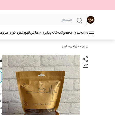
دسته‌بندی محصولات
خانه
پیگیری سفارش
قهوه
قهوه فوری
ملزوما
پرنین کافی
/
قهوه فوری
پ
و
دس
ط
ط
ع