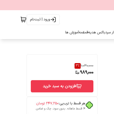
ورود | ثبت‌نام
ار سرد
باکس هدیه
قمقمه
آموزش ها
3
%
1,030,000
989,000
افزودن به سبد خرید
هر قسط با ترب‌پی:
۲۴۷٬۲۵۰
تومان
۴ قسط ماهانه. بدون سود، چک و ضامن.