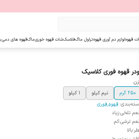
ت قهوه
لوازم دم آوری قهوه
تراول ماگ
فلاسک
شات قهوه خوری
ماگ
قهوه های دمی
ب
ودر قهوه فوری کلاسیک
زن
250 گرم
نیم کیلو
1 کیلو
ته‌بندی
:
قهوه فوری
عم تلخی
:
زیاد
عم ترشی
:
کم
طر
:
بالا