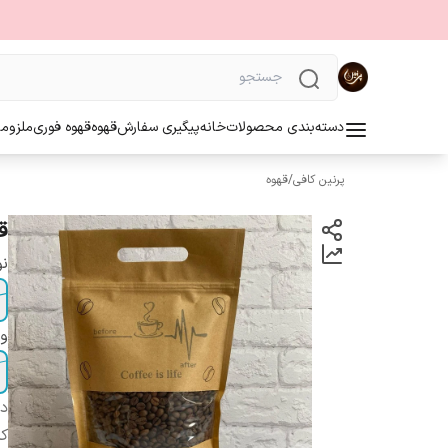
دسته‌بندی محصولات
خانه
پیگیری سفارش
قهوه
قهوه فوری
ملزوما
پرنین کافی
/
قهوه
قهوه 40 60 
نو
و
دس
کر