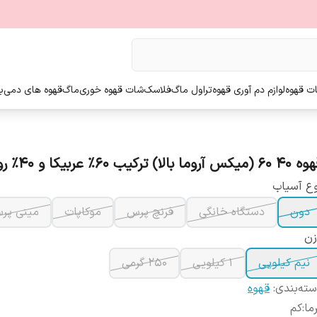
ت قهوه
لوازم دم آوری قهوه
تراول ماگ
فلاسک
شات قهوه خوری
ماگ
قهوه های دمی
ب
(میکس آروما بالا) ترکیب 60% عربیکا و 40% روبوستا
ع آسیاب
دون
دستگاه خانگی
فرنچ پرس
موکاپات
مینی پرس
زن
نیم کیلویی
1 کیلویی
250 گرمی
ته‌بندی
:
قهوه
ما
:
کم