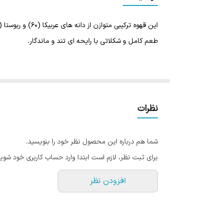
طعم ترشی
این قهوه ترکیبی متوازن از دانه های عربیکا (۶۰) و ربوستا (۴۰) تازه رست شده ی مزارع کشورهای آسیای جنوب شرقی و آفریقا میباشد.
رست
طعم کامل و شکلاتی با رایحه ای تند و ماندگار.
رنگ
خواستگاه: 60% عربیکا و 40% روبوستا
کافئین :متوسط
برشته کردن: متوسط
نظرات
عصاره گیری : گرد و طعم شکلاتی و خامه غنی وطعم شدید 
درجه برشته کردن این قهوه متوسط است بنابراین با قهوه
شما هم درباره این محصول نظر خود را بنویسید.
شما به خوبی تداعی میکند.
برای ثبت نظر، لازم است ابتدا وارد حساب کاربری خود شوید
عطر قهوه تازه دم شده است در واقع همان عطری که وقی آ
افزودن نظر
عطر زیادی می باشد.
برای مشاهده سایر محصولات شام