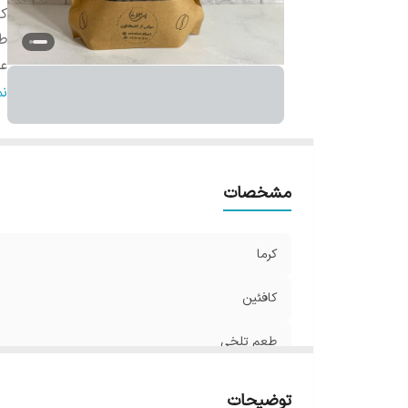
کا
ط
ع
ط
ن
ر
ر
مشخصات
کرما
کافئین
طعم تلخی
عطر
توضیحات