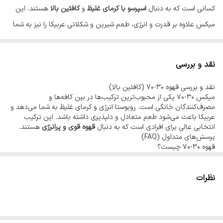
کافئین
بالا
کسانی است که به دنبال
اسپرسو با کرمای غلیظ
و
کافئین بالا
هستند. این
میکس علاوه بر قدرت و انرژی، طعم شیرین و شکلاتی عربیکا را نیز به شما
ارائه می‌دهد و تجربه‌ای لوکس از نوشیدن قهوه را فراهم می‌کند.
ویژگی‌های قهوه 30-70
نقد و بررسی
ترکیبی از بهترین دانه‌های عربیکا و روبوستا
نقد و بررسی قهوه 30-70 (کافئین بالا)
کافئین بالا و مناسب برای شروع روز یا اسپرسو حرفه‌ای
میکس 30-70 یکی از محبوب‌ترین ترکیب‌ها در بین کافه‌ها و
کرمای غلیظ و طعم کامل و ماندگار
مصرف‌کنندگان خانگی است. روبوستا انرژی و کرمای غلیظ به شما می‌دهد و
عربیکا باعث می‌شود طعم متعادل و دلپذیری داشته باشد. این ترکیب
مناسب برای اسپرسو، لاته و کاپوچینو
انتخابی عالی برای افرادی است که به دنبال
قهوه قوی و پرانرژی
هستند.
ترکیب اقتصادی‌تر نسبت به 100% عربیکا
پرسش‌های متداول (FAQ)
قهوه 30-70 چیست؟
چرا 70% روبوستا؟
ترکیبی از 30% عربیکا و 70% روبوستا با کرمای غلیظ و کافئین بالا، مناسب
اسپرسو و مصرف روزانه.
وجود 70% دانه روبوستا باعث می‌شود قهوه شما
اسپرسویی با کرمای غلیظ
و
آیا قهوه 30-70 برای اسپرسو مناسب است؟
نظرات
کافئین بالاتر
داشته باشد. این ترکیب به شما انرژی و تمرکز بیشتری برای
بله، این ترکیب به دلیل کرمای زیاد و کافئین بالا، یکی از بهترین گزینه‌ها
برای اسپرسو است.
روزتان می‌دهد.
میزان کافئین این ترکیب چقدر است؟
30% عربیکا چه نقشی دارد؟
با وجود 70% روبوستا، کافئین این قهوه بیشتر از 100% عربیکا یا ترکیب 50-