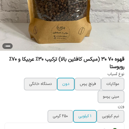
قهوه 70 30 (میکس کافئین بالا) ترکیب 30% عربیکا و 70%
روبوستا
نوع آسیاب
موکاپات
فرنچ پرس
دون
دستگاه خانگی
مینی پرسو
وزن
نیم کیلویی
1 کیلویی
250 گرمی