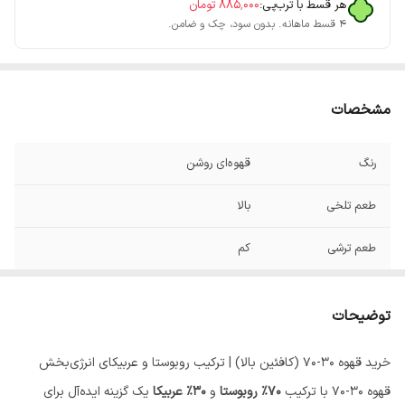
هر قسط با ترب‌پی:
۸۸۵٬۰۰۰
تومان
۴ قسط ماهانه. بدون سود، چک و ضامن.
مشخصات
رنگ
قهوه‌ای روشن
طعم تلخی
بالا
طعم ترشی
کم
کرما
بالا
توضیحات
رست
ملایم
خرید قهوه 30-70 (کافئین بالا) | ترکیب روبوستا و عربیکای انرژی‌بخش
عطر
متوسط
قهوه 30-70 با ترکیب
70% روبوستا
و
30% عربیکا
یک گزینه ایده‌آل برای