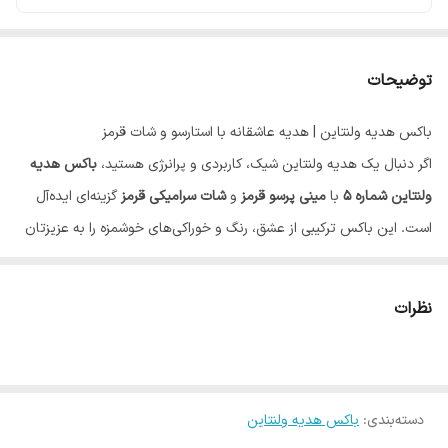
توضیحات
باکس هدیه ولنتاین | هدیه عاشقانه با استارسو و شات قرمز
اگر دنبال یک هدیه ولنتاین شیک، کاربردی و پرانرژی هستید،
باکس هدیه
ولنتاین شماره ۵
با
مینی پرسو قرمز
و
شات سرامیکی قرمز
گزینه‌ای ایده‌آل
است. این باکس ترکیبی از عشق، رنگ و خوراکی‌های خوشمزه را به عزیزتان
هدیه می‌دهد.
محتویات باکس هدیه ولنتاین شماره ۵
نظرات
مینی پرسو استارسو قرمز به همرا کیف برزنتی برای آماده کردن قهوه در هر
زمان و مکان
یک عدد شات سرامیکی قرمز
دسته‌بندی
:
یک عدد شیشه نوتلا کوچک
باکس هدیه ولنتاین