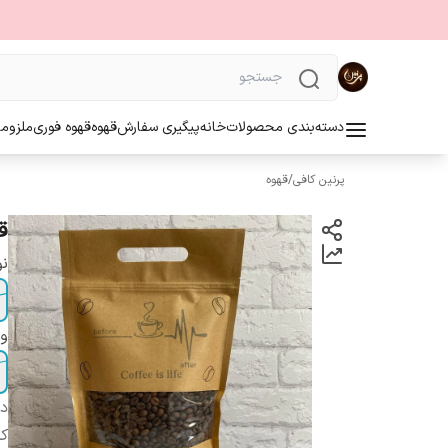
دسته‌بندی محصولات
خانه
پیگیری سفارش
قهوه
قهوه فوری
ملزوما
پرنین کافی
/
قهوه
قهوه 40 60 
نو
و
دس
کر