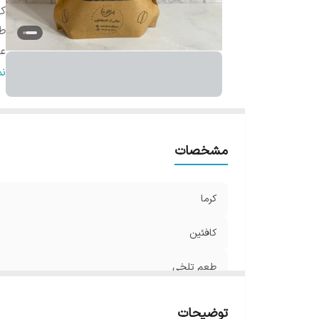
کا
ط
ع
ط
ن
ر
ر
مشخصات
کرما
کافئین
طعم تلخی
عطر
توضیحات