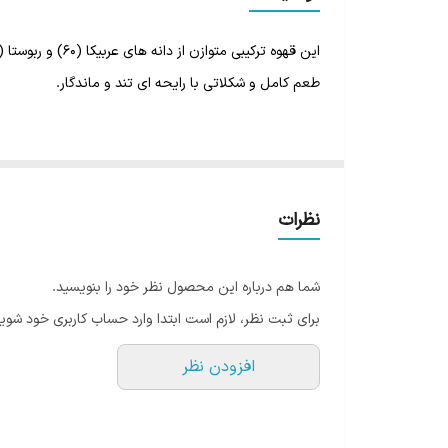
طعم ترشی
این قهوه ترکیبی متوازن از دانه های عربیکا (۶۰) و ربوستا (۴۰) تازه رست شده ی مزارع کشورهای آسیای جنوب شرقی و آفریقا میباشد.
رست
طعم کامل و شکلاتی با رایحه ای تند و ماندگار.
رنگ
خواستگاه: 60% عربیکا و 40% روبوستا
کافئین :متوسط
برشته کردن: متوسط
نظرات
عصاره گیری : گرد و طعم شکلاتی و خامه غنی وطعم شدید 
درجه برشته کردن این قهوه متوسط است بنابراین با قهوه
شما هم درباره این محصول نظر خود را بنویسید.
شما به خوبی تداعی میکند.
برای ثبت نظر، لازم است ابتدا وارد حساب کاربری خود شوید
عطر قهوه تازه دم شده است در واقع همان عطری که وقی آ
افزودن نظر
عطر زیادی می باشد.
برای مشاهده سایر محصولات شام