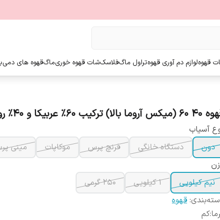
ت قهوه
لوازم دم آوری قهوه
تراول ماگ
فلاسک
شات قهوه خوری
ماگ
قهوه های دمی
ب
(میکس آروما بالا) ترکیب 60% عربیکا و 40% روبوستا
ع آسیاب
دون
دستگاه خانگی
فرنچ پرس
موکاپات
مینی پرس
زن
نیم کیلویی
1 کیلویی
250 گرمی
ته‌بندی
:
قهوه
ما
:
کم